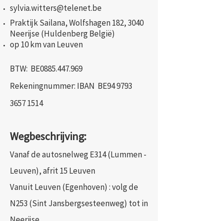
sylvia.witters@telenet.be
Praktijk Sailana, Wolfshagen 182, 3040
Neerijse (Huldenberg België)
op 10 km van Leuven
BTW: BE0885.447.969
Rekeningnummer: IBAN BE94
9793
3657 1514
Wegbeschrijving:
Vanaf de autosnelweg E314 (Lummen -
Leuven), afrit 15 Leuven
Vanuit Leuven (
Egenhoven) : volg de
N253 (Sint Jansbergsesteenweg) tot in
Neerijse.