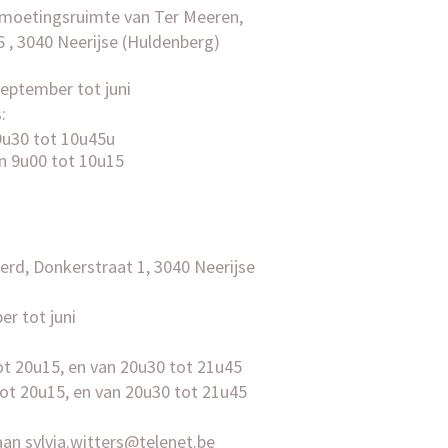
ntmoetingsruimte van Ter Meeren,
 , 3040 Neerijse (Huldenberg)
september tot juni
s
:
9u30 tot 10u45u
 9u00 tot 10u15
aerd, Donkerstraat 1, 3040 Neerijse
er tot juni
t 20u15, en van 20u30 tot 21u45
ot 20u15, en van 20u30 tot 21u45
 aan
sylvia.witters@telenet.be