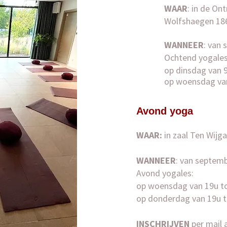
WAAR
: in de O
Wolfshaegen 186
WANNEER
: van 
Ochtend yogale
op dinsdag van 
op woensdag van
Avond yoga
WAAR:
in zaal Ten Wijg
WANNEER
: van septemb
Avond yogales
:
op woensdag van 19u to
op donderdag van 19u t
INSCHRIJVEN
per mail