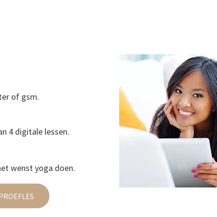
ter of gsm.
n 4 digitale lessen.
 het wenst yoga doen.
 PROEFLES