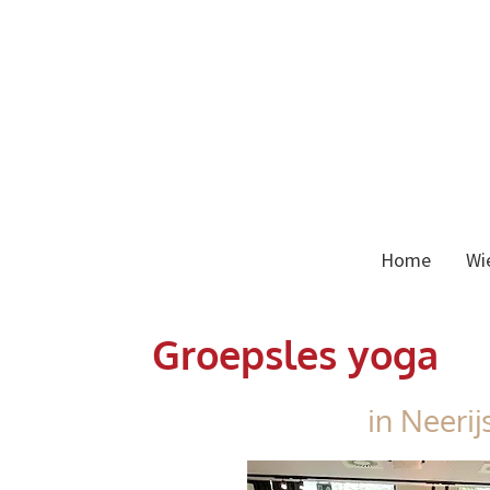
Home
Wi
Effecten van yoga? Lees meer...
Groepsles yoga
in Neerij